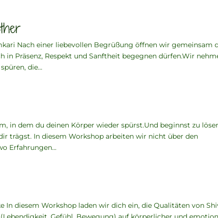
ether
kari Nach einer liebevollen Begrüßung öffnen wir gemeinsam 
h in Präsenz, Respekt und Sanftheit begegnen dürfen.Wir nehm
püren, die...
, in dem du deinen Körper wieder spürst.Und beginnst zu löse
dir trägst. In diesem Workshop arbeiten wir nicht über den
wo Erfahrungen...
e In diesem Workshop laden wir dich ein, die Qualitäten von Sh
i (Lebendigkeit, Gefühl, Bewegung) auf körperlicher und emotion