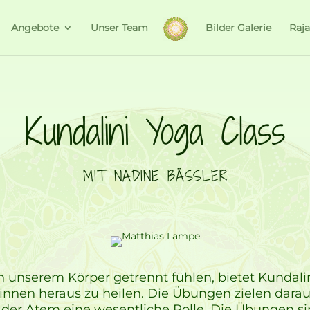
Angebote
Unser Team
Bilder Galerie
Raj
Kundalini Yoga Class
MIT NADINE BÄSSLER
von unserem Körper getrennt fühlen, bietet Kundalin
nnen heraus zu heilen. Die Übungen zielen darauf
elt der Atem eine wesentliche Rolle. Die Übungen