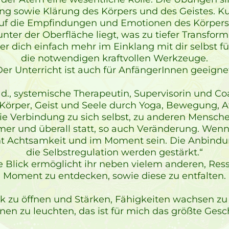
ng sowie Klärung des Körpers und des Geistes. Ku
auf die Empfindungen und Emotionen des Körpers 
unter der Oberfläche liegt, was zu tiefer Transfo
 dich einfach mehr im Einklang mit dir selbst fü
die notwendigen kraftvollen Werkzeuge.
er Unterricht ist auch für AnfängerInnen geeigne
Päd., systemische Therapeutin, Supervisorin und C
örper, Geist und Seele durch Yoga, Bewegung, At
die Verbindung zu sich selbst, zu anderen Mensc
mer und überall statt, so auch Veränderung. Wenn
t Achtsamkeit und im Moment sein. Die Anbindun
die Selbstregulation werden gestärkt.“
e Blick ermöglicht ihr neben vielem anderen, Re
Moment zu entdecken, sowie diese zu entfalten.
k zu öffnen und Stärken, Fähigkeiten wachsen zu
nen zu leuchten, das ist für mich das größte Gesc