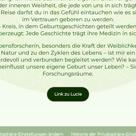
der inneren Weisheit, die jede von uns in sich trägt
n Reise darfst du in das Gefühl eintauchen wie es
im Vertrauen geboren zu werden.
Kreis, in dem Geburtsgeschichten geteilt werden 
berzeugt: Jede Geschichte trägt ihre Medizin in sic
bensforscherin, besonders die Kraft der Weiblich
ur Natur und zu den Zyklen des Lebens – ist mir ei
voll und verbunden begleitet werden? Wie kann
einflusst unsere eigene Geburt unser Leben? – Si
Forschungsräume.
Link zu Lucie
atsphäre-Einstellungen ändern
Historie der Privatsphäre-Eins