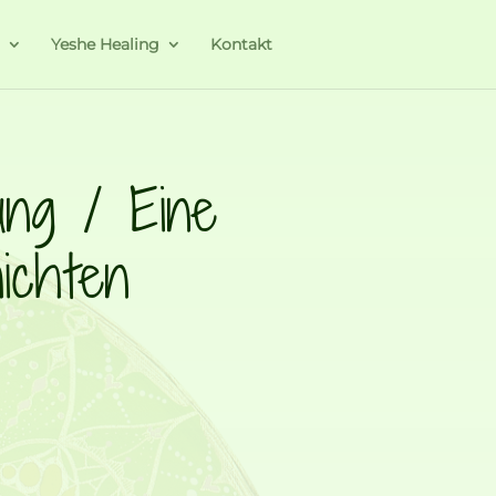
a
Yeshe Healing
Kontakt
tung / Eine
ichten