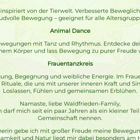
t inspiriert von der Tierwelt. Verbesserte Beweglic
eudvolle Bewegung – geeignet für alle Altersgrupp
Animal Dance
Bewegungen mit Tanz und Rhythmus. Entdecke dein
inem Körper und lass Bewegung zu purer Freude 
Frauentanzkreis
ng, Begegnung und weibliche Energie. Im Frauen
Rituale, die uns mit unserer inneren Kraft und Sin
Loslassen, Fühlen und gemeinsamen Erblühen.
Namaste, liebe Waldfrieden-Family,
darf mich seit ein paar Jahren als ein kleiner Te
Gemeinschaft nennen.
ainerin gebe ich mit großer Freude meine Bewegu
mkeit und Natur liegt mir dabei besonders am H